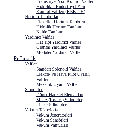
Endustriyel Yön Kontrol Valfleri
Hidrolik – Endüstriyel Yön
Kontrol Valfleri (REKITH)
Hortum Tamburlar
Elektrikli Hortum Tamburu
Hidrolik Hortum Tamburu
Kablo Tamburu
Yardımcı Valfler
Hat Tipi Yardımcı Valfler
Oransal Yardımcı Valfler
Modüler Yardımcı Valfler
Pnömatik
Valfler
Standart Solenoid Valfler
Elektrik ve Hava Pilot Uyarılı
Valfler
Mekanik Uyarılı Valfler
Silindirler
Döner Hareket Elemanları
Milsiz (Rodles) Silindirler
Lineer Silindirler
Vakum Teknolojisi
Vakum Jeneratörleri
Vakum Sensörleri
Vakum Vantuzları