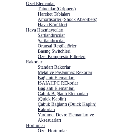
Özel Elemanlar
Tutucular (Grippers)
Hareket Tablaları
Amörtisörler (Shock Absorbers)
Hava Körükleri
Hava Hazırlayıcıları
Şartlandırıcılar
Şartlandırıcılar
Oransal Regülatörler
Basınç Switchleri
Özel Kompresör Filtreleri
Rakorlar
Standart Rakorlar
Metal ve Paslanmaz Rekorlar
Bağlantı Elemanları
ISAIAHPC REkorlar
Bağlantı Elemanları
Çabuk Bağlantı Elemanları
(Quick Kaplin)
Çabuk Bağlantı (Quick Kaplin)
Rakorları
Yardımcı Devre Elemanları ve
Aksesuarları
Hortumlar
Özel Hortumlar