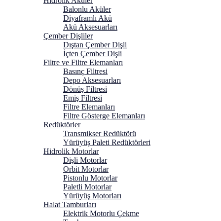
Hidrolik Aküler
Balonlu Aküler
Diyaframlı Akü
Akü Aksesuarları
Çember Dişliler
Dıştan Çember Dişli
İçten Çember Dişli
Filtre ve Filtre Elemanları
Basınç Filtresi
Depo Aksesuarları
Dönüş Filtresi
Emiş Filtresi
Filtre Elemanları
Filtre Gösterge Elemanları
Redüktörler
Transmikser Redüktörü
Yürüyüş Paleti Redüktörleri
Hidrolik Motorlar
Dişli Motorlar
Orbit Motorlar
Pistonlu Motorlar
Paletli Motorlar
Yürüyüş Motorları
Halat Tamburları
Elektrik Motorlu Çekme